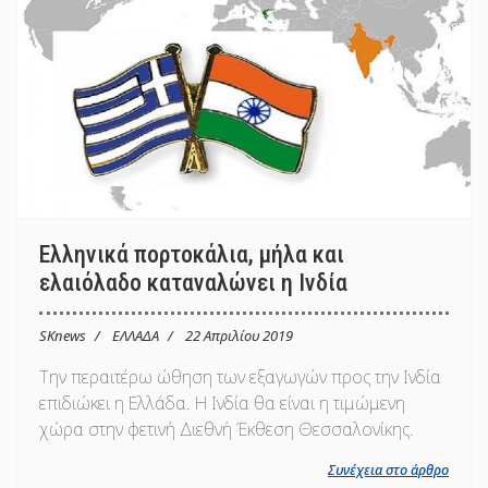
Ελληνικά πορτοκάλια, μήλα και
ελαιόλαδο καταναλώνει η Ινδία
SKnews
ΕΛΛΑΔΑ
22 Απριλίου 2019
Την περαιτέρω ώθηση των εξαγωγών προς την Ινδία
επιδιώκει η Ελλάδα. Η Ινδία θα είναι η τιμώμενη
χώρα στην φετινή Διεθνή Έκθεση Θεσσαλονίκης.
Συνέχεια στο άρθρο