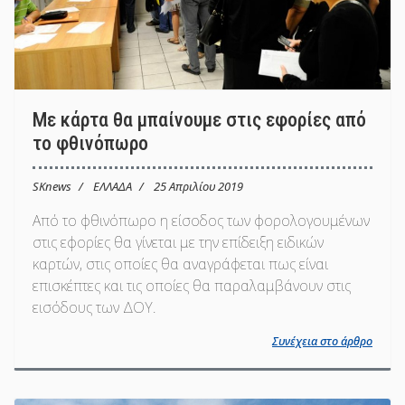
Με κάρτα θα μπαίνουμε στις εφορίες από
το φθινόπωρο
SKnews
ΕΛΛΑΔΑ
25 Απριλίου 2019
Από το φθινόπωρο η είσοδος των φορολογουμένων
στις εφορίες θα γίνεται με την επίδειξη ειδικών
καρτών, στις οποίες θα αναγράφεται πως είναι
επισκέπτες και τις οποίες θα παραλαμβάνουν στις
εισόδους των ΔΟΥ.
Συνέχεια στο άρθρο