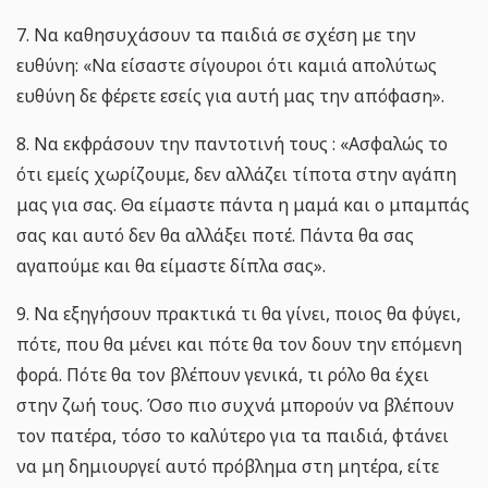
7. Να καθησυχάσουν τα παιδιά σε σχέση με την
ευθύνη: «Να είσαστε σίγουροι ότι καμιά απολύτως
ευθύνη δε φέρετε εσείς για αυτή μας την απόφαση».
8. Να εκφράσουν την παντοτινή τους : «Ασφαλώς το
ότι εμείς χωρίζουμε, δεν αλλάζει τίποτα στην αγάπη
μας για σας. Θα είμαστε πάντα η μαμά και ο μπαμπάς
σας και αυτό δεν θα αλλάξει ποτέ. Πάντα θα σας
αγαπούμε και θα είμαστε δίπλα σας».
9. Να εξηγήσουν πρακτικά τι θα γίνει, ποιος θα φύγει,
πότε, που θα μένει και πότε θα τον δουν την επόμενη
φορά. Πότε θα τον βλέπουν γενικά, τι ρόλο θα έχει
στην ζωή τους. Όσο πιο συχνά μπορούν να βλέπουν
τον πατέρα, τόσο το καλύτερο για τα παιδιά, φτάνει
να μη δημιουργεί αυτό πρόβλημα στη μητέρα, είτε