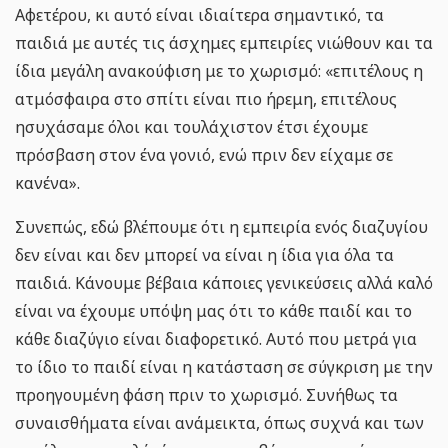
Αφετέρου, κι αυτό είναι ιδιαίτερα σημαντικό, τα
παιδιά με αυτές τις άσχημες εμπειρίες νιώθουν και τα
ίδια μεγάλη ανακούφιση με το χωρισμό: «επιτέλους η
ατμόσφαιρα στο σπίτι είναι πιο ήρεμη, επιτέλους
ησυχάσαμε όλοι και τουλάχιστον έτσι έχουμε
πρόσβαση στον ένα γονιό, ενώ πριν δεν είχαμε σε
κανένα».
Συνεπώς, εδώ βλέπουμε ότι η εμπειρία ενός διαζυγίου
δεν είναι και δεν μπορεί να είναι η ίδια για όλα τα
παιδιά. Κάνουμε βέβαια κάποιες γενικεύσεις αλλά καλό
είναι να έχουμε υπόψη μας ότι το κάθε παιδί και το
κάθε διαζύγιο είναι διαφορετικό. Αυτό που μετρά για
το ίδιο το παιδί είναι η κατάσταση σε σύγκριση με την
προηγουμένη φάση πριν το χωρισμό. Συνήθως τα
συναισθήματα είναι ανάμεικτα, όπως συχνά και των