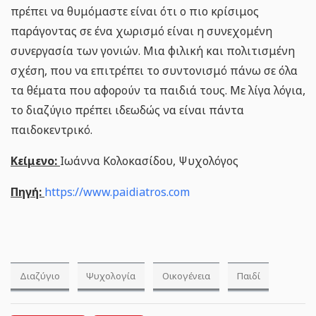
πρέπει να θυμόμαστε είναι ότι ο πιο κρίσιμος
παράγοντας σε ένα χωρισμό είναι η συνεχομένη
συνεργασία των γονιών. Μια φιλική και πολιτισμένη
σχέση, που να επιτρέπει το συντονισμό πάνω σε όλα
τα θέματα που αφορούν τα παιδιά τους. Με λίγα λόγια,
το διαζύγιο πρέπει ιδεωδώς να είναι πάντα
παιδοκεντρικό.
Κείμενο:
Ιωάννα Κολοκασίδου, Ψυχολόγος
Πηγή:
https://www.paidiatros.com
Διαζύγιο
Ψυχολογία
Οικογένεια
Παιδί