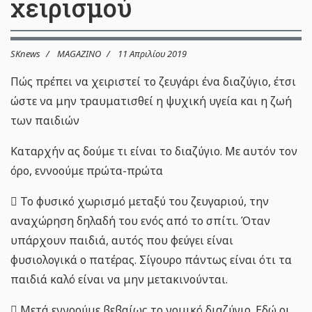
χειρισμού
SKnews
MAGAZINO
11 Απριλίου 2019
Πώς πρέπει να χειριστεί το ζευγάρι ένα διαζύγιο, έτσι
ώστε να μην τραυματισθεί η ψυχική υγεία και η ζωή
των παιδιών
Καταρχήν ας δούμε τι είναι το διαζύγιο. Με αυτόν τον
όρο, εννοούμε πρώτα-πρώτα
 Το φυσικό χωρισμό μεταξύ του ζευγαριού, την
αναχώρηση δηλαδή του ενός από το σπίτι. Όταν
υπάρχουν παιδιά, αυτός που φεύγει είναι
φυσιολογικά ο πατέρας. Σίγουρο πάντως είναι ότι τα
παιδιά καλό είναι να μην μετακινούνται.
 Μετά εννοούμε βεβαίως το νομικό διαζύγιο. Εδώ οι