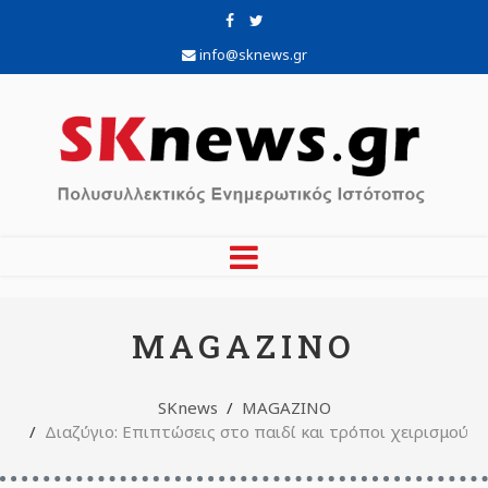
info@sknews.gr
MAGAZINO
SKnews
MAGAZINO
Διαζύγιο: Επιπτώσεις στο παιδί και τρόποι χειρισμού