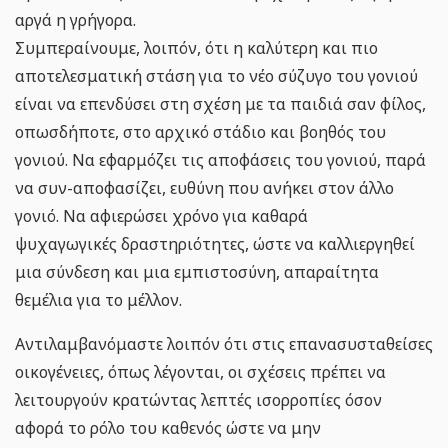
αργά η γρήγορα.
Συμπεραίνουμε, λοιπόν, ότι η καλύτερη και πιο
αποτελεσματική στάση για το νέο σύζυγο του γονιού
είναι να επενδύσει στη σχέση με τα παιδιά σαν φίλος,
οπωσδήποτε, στο αρχικό στάδιο και βοηθός του
γονιού. Να εφαρμόζει τις αποφάσεις του γονιού, παρά
να συν-αποφασίζει, ευθύνη που ανήκει στον άλλο
γονιό. Να αφιερώσει χρόνο για καθαρά
ψυχαγωγικές δραστηριότητες, ώστε να καλλιεργηθεί
μια σύνδεση και μια εμπιστοσύνη, απαραίτητα
θεμέλια για το μέλλον.
Αντιλαμβανόμαστε λοιπόν ότι στις επανασυσταθείσες
οικογένειες, όπως λέγονται, οι σχέσεις πρέπει να
λειτουργούν κρατώντας λεπτές ισορροπίες όσον
αφορά το ρόλο του καθενός ώστε να μην