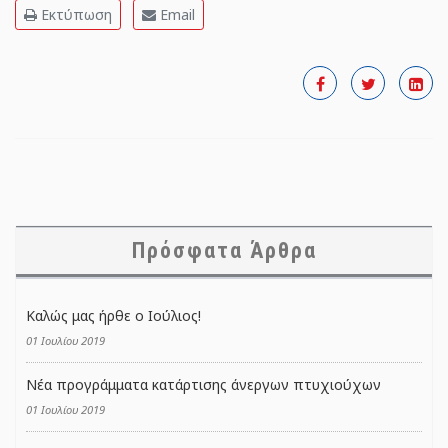
Εκτύπωση
Email
Πρόσφατα Άρθρα
Καλώς μας ήρθε ο Ιούλιος!
01 Ιουλίου 2019
Νέα προγράμματα κατάρτισης άνεργων πτυχιούχων
01 Ιουλίου 2019