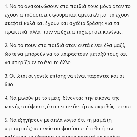
1. Να το ανακοινώσουν στα παιδιά τους μόνο όταν το
έχουν αποφασίσει σίγουρα και αμετάκλητα, το έχουν
σκεφτεί καλά και έχουν και σχέδιο δράσης για τα
πρακτικά, αλλά πριν να έχει αποχωρήσει κανένας.
2. Να το πουν στα παιδιά όταν αυτά είναι όλα μαζί,
ώστε να μπορούν να το μοιραστούν μεταξύ τους και
να στηρίξουν το ένα το άλλο.
3. Οι ίδιοι οι γονείς επίσης να είναι παρόντες και οι
δύο.
4. Να μιλούν με το εμείς, δίνοντας την εικόνα της
κοινής απόφασης έστω κι αν δεν ήταν ακριβώς τέτοια.
5. Να εξηγήσουν με απλά λόγια ότι «η μαμά (ή
ο μπαμπάς) και εγώ αποφασίσαμε ότι θα ήταν
καλύτερα να ζήσουμε χωριστά σε αυτό το στάδιο.