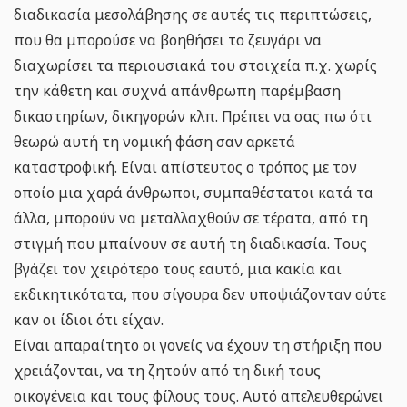
διαδικασία μεσολάβησης σε αυτές τις περιπτώσεις,
που θα μπορούσε να βοηθήσει το ζευγάρι να
διαχωρίσει τα περιουσιακά του στοιχεία π.χ. χωρίς
την κάθετη και συχνά απάνθρωπη παρέμβαση
δικαστηρίων, δικηγορών κλπ. Πρέπει να σας πω ότι
θεωρώ αυτή τη νομική φάση σαν αρκετά
καταστροφική. Είναι απίστευτος ο τρόπος με τον
οποίο μια χαρά άνθρωποι, συμπαθέστατοι κατά τα
άλλα, μπορούν να μεταλλαχθούν σε τέρατα, από τη
στιγμή που μπαίνουν σε αυτή τη διαδικασία. Τους
βγάζει τον χειρότερο τους εαυτό, μια κακία και
εκδικητικότατα, που σίγουρα δεν υποψιάζονταν ούτε
καν οι ίδιοι ότι είχαν.
Είναι απαραίτητο οι γονείς να έχουν τη στήριξη που
χρειάζονται, να τη ζητούν από τη δική τους
οικογένεια και τους φίλους τους. Αυτό απελευθερώνει