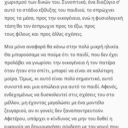
χωρισμού των δικών του. Συνοπτικά, ένα διαζύγιο σ’
αυτό το στάδιο εξέλιξης του παιδιού, το σπρώχνει
προς τα μέσα, προς την οικογένεια, ενώ η φυσιολογική
τάση θα τον έσπρωχνε προς τα έξω, προς
τους φίλους και προς άλλες σχέσεις.
Μια μόνο αναφορά θα κάνω στην πολύ μικρή ηλικία.
Θα μπορούσαμε να πούμε ότι το παιδί, που δεν έχει
προλάβει να γνωρίσει την οικογένεια ή τον πατέρα
όταν ήταν στο σπίτι, μπορεί να είναι σε καλύτερη
μοίρα. Όμως, κι αυτό είναι πολύ σημαντικό, αυτό
συνιστά και μια απώλεια για αυτό το παιδί. Αφενός,
ενδεχομένως να δυσκολευτεί στις σχέσεις του στο
μέλλον, μη έχοντας μεγαλώσει με ένα μοντέλο
ζευγαριού, αν οι γονείς δεν ξαναπαντρευτούν.
Αφετέρου, υπάρχει ο κίνδυνος να μην του δοθεί η
ευκαιρία να δημιουργήσει σύνδεση με τον γονιό που