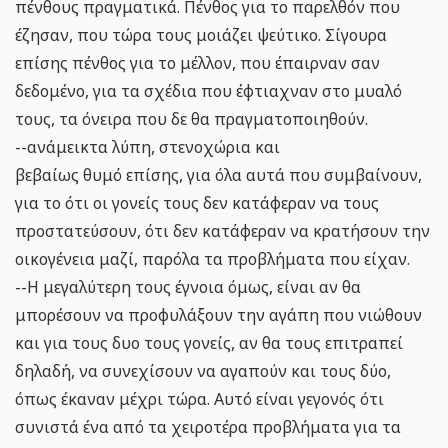
πένθους πραγματικά. Πένθος για το παρελθόν που
έζησαν, που τώρα τους μοιάζει ψεύτικο. Σίγουρα
επίσης πένθος για το μέλλον, που έπαιρναν σαν
δεδομένο, για τα σχέδια που έφτιαχναν στο μυαλό
τους, τα όνειρα που δε θα πραγματοποιηθούν.
--ανάμεικτα λύπη, στενοχώρια και
βεβαίως θυμό επίσης, για όλα αυτά που συμβαίνουν,
για το ότι οι γονείς τους δεν κατάφεραν να τους
προστατεύσουν, ότι δεν κατάφεραν να κρατήσουν την
οικογένεια μαζί, παρόλα τα προβλήματα που είχαν.
--Η μεγαλύτερη τους έγνοια όμως, είναι αν θα
μπορέσουν να προφυλάξουν την αγάπη που νιώθουν
και για τους δυο τους γονείς, αν θα τους επιτραπεί
δηλαδή, να συνεχίσουν να αγαπούν και τους δύο,
όπως έκαναν μέχρι τώρα. Αυτό είναι γεγονός ότι
συνιστά ένα από τα χειροτέρα προβλήματα για τα